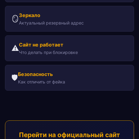
Зеркало
🪞
Актуальный резервный адрес
Сайт не работает
⚠️
Что делать при блокировке
Безопасность
🛡️
Как отличить от фейка
Перейти на официальный сайт