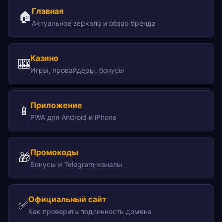
Главная
🏠
Актуальное зеркало и обзор бренда
Казино
🎰
Игры, провайдеры, бонусы
Приложение
📱
PWA для Android и iPhone
Промокоды
🎁
Бонусы и Telegram-каналы
Официальный сайт
✅
Как проверить подлинность домена