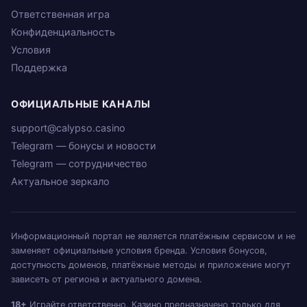
Ответственная игра
Конфиденциальность
Условия
Поддержка
ОФИЦИАЛЬНЫЕ КАНАЛЫ
support@calypso.casino
Telegram — бонусы и новости
Telegram — сотрудничество
Актуальное зеркало
Информационный портал не является платёжным сервисом и не
заменяет официальные условия бренда. Условия бонусов,
доступность доменов, платёжные методы и приложение могут
зависеть от региона и актуального домена.
18+
Играйте ответственно. Казино предназначено только для